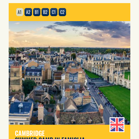
A1
A2
B1
B2
C1
C2
CAMBRIDGE