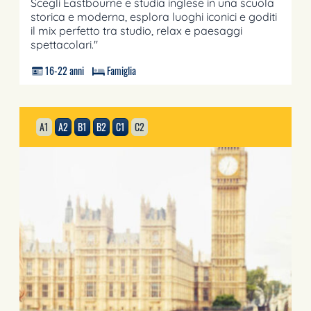
Scegli Eastbourne e studia inglese in una scuola
storica e moderna, esplora luoghi iconici e goditi
il mix perfetto tra studio, relax e paesaggi
spettacolari."
16-22 anni
Famiglia
A1
A2
B1
B2
C1
C2