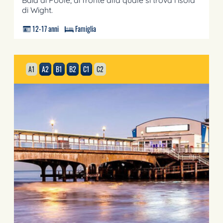
di Wight.
12-17 anni
Famiglia
A1
A2
B1
B2
C1
C2