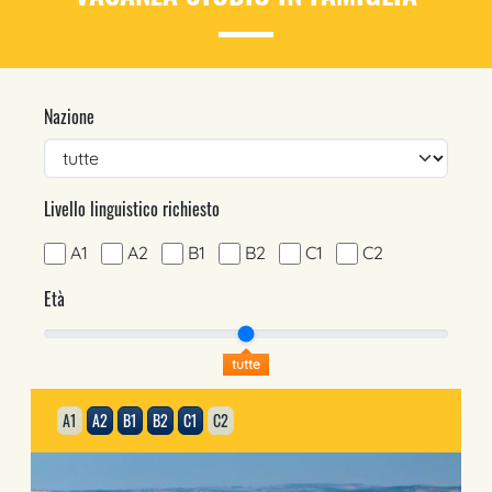
Nazione
Livello linguistico richiesto
A1
A2
B1
B2
C1
C2
Età
tutte
A1
A2
B1
B2
C1
C2