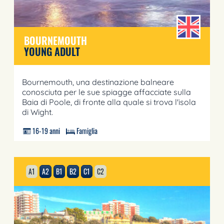
BOURNEMOUTH
YOUNG ADULT
Bournemouth, una destinazione balneare
conosciuta per le sue spiagge affacciate sulla
Baia di Poole, di fronte alla quale si trova l'isola
di Wight.
16-19 anni
Famiglia
A1
A2
B1
B2
C1
C2