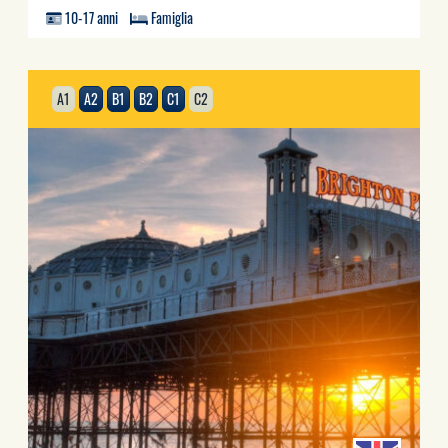
10-17 anni
Famiglia
A1
A2
B1
B2
C1
C2