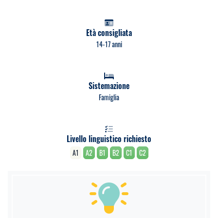
Età consigliata
14-17 anni
Sistemazione
Famiglia
Livello linguistico richiesto
A1
A2
B1
B2
C1
C2